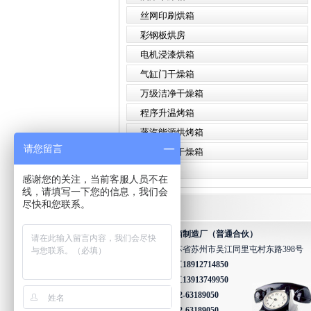
丝网印刷烘箱
彩钢板烘房
电机浸漆烘箱
气缸门干燥箱
万级洁净干燥箱
程序升温烤箱
蒸汽能源烘烤箱
请您留言
蚕茧自控干燥箱
除氢烘箱
感谢您的关注，当前客服人员不在
线，请填写一下您的信息，我们会
尽快和您联系。
联系我们
吴江市三合烘箱制造厂（普通合伙）
厂 址：江苏省苏州市吴江同里屯村东路398号
技术热线：杨工
18912714850
技术热线：魏工
13913749950
电 话：
0512-63189050
传 真：
0512-63189050