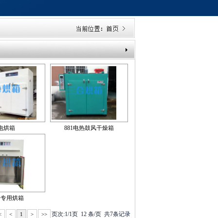
电烘箱
881电热鼓风干燥箱
子专用烘箱
页次:1/1页 12 条/页 共7条记录
<
<
1
>
>>