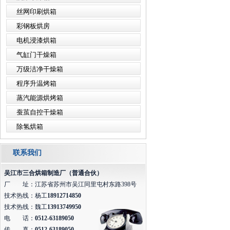
丝网印刷烘箱
彩钢板烘房
电机浸漆烘箱
气缸门干燥箱
万级洁净干燥箱
程序升温烤箱
蒸汽能源烘烤箱
蚕茧自控干燥箱
除氢烘箱
联系我们
吴江市三合烘箱制造厂（普通合伙）
厂 址：江苏省苏州市吴江同里屯村东路398号
技术热线：杨工
18912714850
技术热线：魏工
13913749950
电 话：
0512-63189050
传 真：
0512-63189050